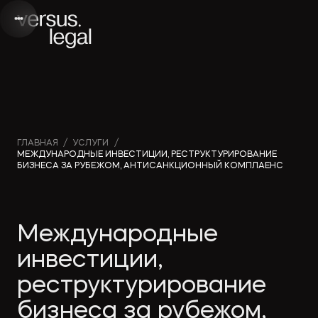
Интеллектуальная
Вебинары и
Инве
ГЛАВНАЯ
/
УСЛУГИ
/
МЕЖДУНАРОДНЫЕ ИНВЕСТИЦИИ, РЕСТРУКТУРИРОВАНИЕ
собственность
видео
проек
БИЗНЕСА ЗА РУБЕЖОМ, АНТИСАНКЦИОННЫЙ КОМПЛАЕНС
Архитектура
Новости
Корп
Международные
и проектирование
компании
прав
инвестиции,
Банкротство
Публикации
Част
реструктурирование
в СМИ
бизнеса за рубежом,