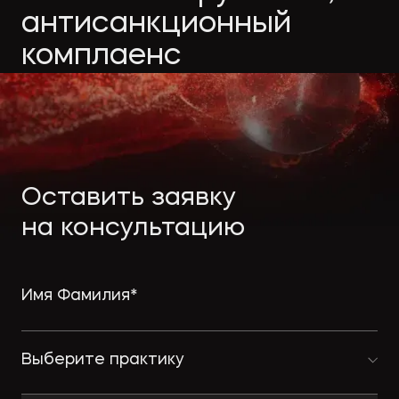
Экологическое
Фина
антисанкционный
право
Полезные
банко
комплаенс
материалы
Статьи
Оставить заявку
на консультацию
Выберите практику