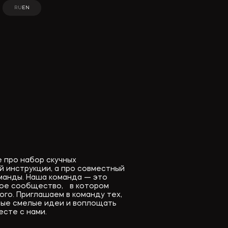
RU
EN
RU
EN
не про набор скучных
 инструкции, а про совместный
манды. Наша команда — это
ое сообщество, в котором
ого. Приглашаем в команду тех,
мые смелые идеи и воплощать
сте с нами.