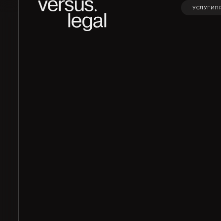
УСЛУГИ
П
УСЛУГИ
П
Интеллектуальная
Инвестицио
собственность
проекты и Г
Архитектура
Корпорати
и проектирование
право и M&A
Банкротство
Частные кл
Экологическое
Финансовое
право
банковское
право