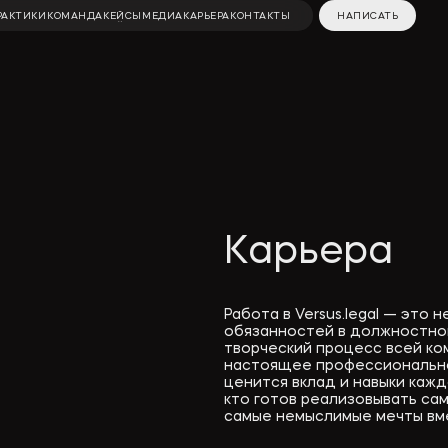
РАКТИКИ
КОМАНДА
КЕЙСЫ
МЕДИА
КАРЬЕРА
КОНТАКТЫ
НАПИСАТЬ
РАКТИКИ
КОМАНДА
КЕЙСЫ
МЕДИАЦЕНТР
КАРЬЕРА
КОНТАКТЫ
НАПИСАТЬ
нные
Строительство
Вебинары и видео
ЧП
и недвижимость
Новости компании
вное
Разрешение
Карьера
Публикации в СМИ
споров
Полезные материалы
иенты
Инкорпорация
Работа в Versus.legal — это 
обязанностей в должностной
творческий процесс всей ко
Статьи
 и
Специальные
настоящее профессиональн
ценится вклад и навыки кажд
проекты
кто готов реализовывать са
самые немыслимые мечты вме