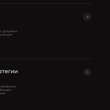
а. Документ
ания для
атегии
требования
ебинаре
елям