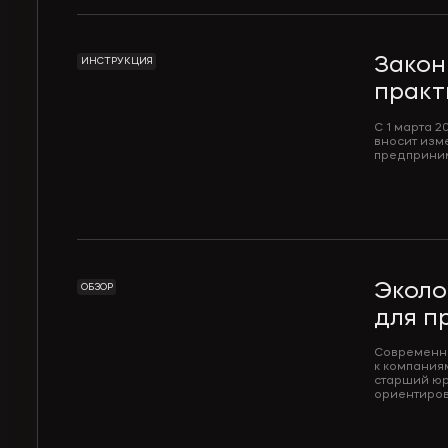
Закон
ИНСТРУКЦИЯ
практ
С 1 марта 2
вносит изм
предприни
Эколо
ОБЗОР
для п
Современно
к компания
старший юр
ориентиров