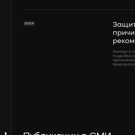
Защит
ОБЗОР
причи
реком
Эксперт в 
подробно р
причиненно
природопол