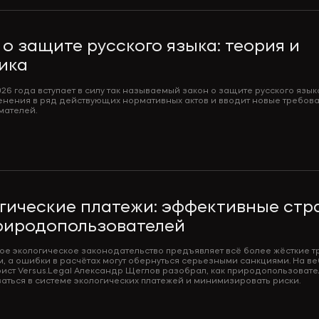
 о защите русского языка: теория и
ика
026 года вступает в силу так называемый закон о защите русского язык
енения в ряд действующих нормативных актов и вводит новые требов
мателей.
гические платежи: эффективные стр
риродопользователей
е экологическое законодательство предъявляет всё более жёсткие 
м, а ошибки в расчётах могут обернуться серьезными санкциями. На в
ист Versus.Legal Александр Щеглов разобрал, как природопользоват
аться в системе экологических платежей и минимизировать риски.