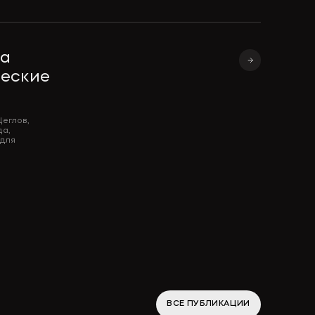
да
ческие
Щеглов,
да,
 для
ВСЕ ПУБЛИКАЦИИ