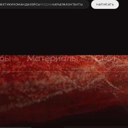
РАКТИКИ
КОМАНДА
КЕЙСЫ
МЕДИА
КАРЬЕРА
КОНТАКТЫ
НАПИСАТЬ
РАКТИКИ
КОМАНДА
КЕЙСЫ
МЕДИАЦЕНТР
КАРЬЕРА
КОНТАКТЫ
НАПИСАТЬ
нные
Строительство
Вебинары и видео
ЧП
и недвижимость
ры
Материалы
СМИ
Новости компании
вное
Разрешение
Публикации в СМИ
споров
Полезные материалы
иенты
Инкорпорация
Статьи
 и
Специальные
проекты