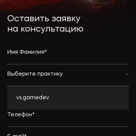
Экологическое
Фина
право
Полезные
банко
Оставить заявку
материалы
на консультацию
Статьи
Выберите практику
vs.gamedev