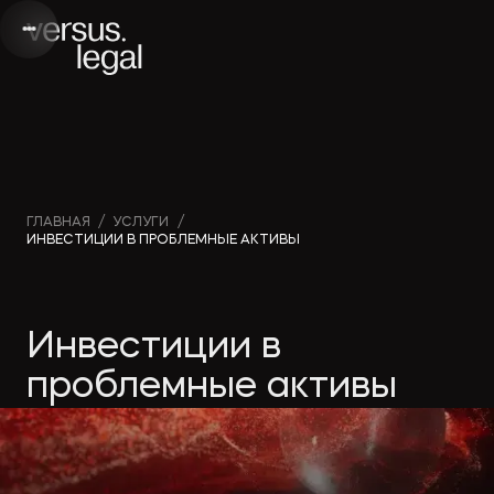
Интеллектуальная
Вебинары и
Инве
ГЛАВНАЯ
/
УСЛУГИ
/
ИНВЕСТИЦИИ В ПРОБЛЕМНЫЕ АКТИВЫ
собственность
видео
проек
Архитектура
Новости
Корп
Инвестиции в
и проектирование
компании
прав
проблемные активы
Банкротство
Публикации
Част
в СМИ