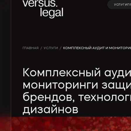
УСЛУГИ
П
УСЛУГИ
П
Интеллектуальная
Инвестицио
ГЛАВНАЯ
/
УСЛУГИ
/
КОМПЛЕКСНЫЙ АУДИТ И МОНИТОРИ
собственность
проекты и Г
Архитектура
Корпорати
Комплексный ауди
и проектирование
право и M&A
мониторинги защ
Банкротство
Частные кл
брендов, технолог
Экологическое
Финансовое
дизайнов
право
банковское
право