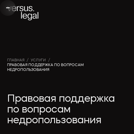
Интеллектуальная
Вебинары и
Инве
ГЛАВНАЯ
/
УСЛУГИ
/
ПРАВОВАЯ ПОДДЕРЖКА ПО ВОПРОСАМ
собственность
видео
проек
НЕДРОПОЛЬЗОВАНИЯ
Архитектура
Новости
Корп
Правовая поддержка
и проектирование
компании
прав
по вопросам
Банкротство
Публикации
Част
недропользования
в СМИ