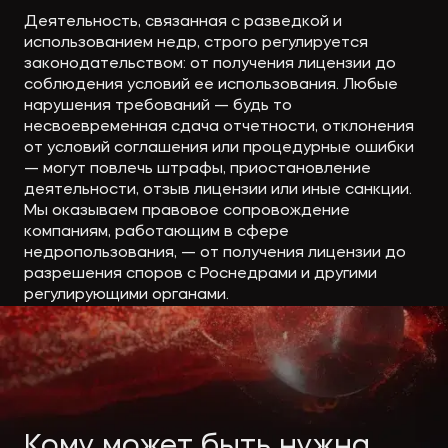
Экологическое
Фина
Деятельность, связанная с разведкой и
право
Полезные
банко
использованием недр, строго регулируется
законодательством: от получения лицензии до
материалы
соблюдения условий ее использования. Любые
нарушения требований — будь то
несвоевременная сдача отчетности, отклонения
Статьи
от условий соглашения или процедурные ошибки
— могут повлечь штрафы, приостановление
деятельности, отзыв лицензии или иные санкции.
Мы оказываем правовое сопровождение
компаниям, работающим в сфере
недропользования, — от получения лицензии до
разрешения споров с Роснедрами и другими
регулирующими органами.
Кому может быть нужна