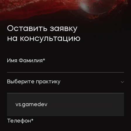
Экологическое
Фина
право
Полезные
банко
материалы
Оставить заявку
на консультацию
Статьи
Выберите практику
vs.gamedev