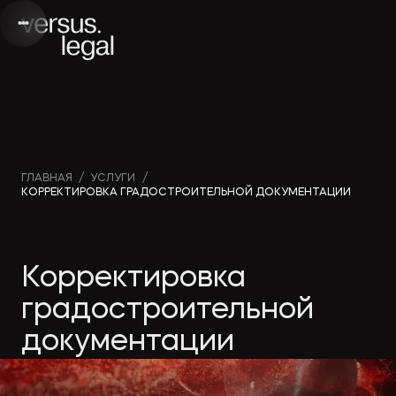
Интеллектуальная
Вебинары и
Инве
ГЛАВНАЯ
/
УСЛУГИ
/
КОРРЕКТИРОВКА ГРАДОСТРОИТЕЛЬНОЙ ДОКУМЕНТАЦИИ
собственность
видео
проек
Архитектура
Новости
Корп
Корректировка
и проектирование
компании
прав
градостроительной
документации
Банкротство
Публикации
Част
в СМИ