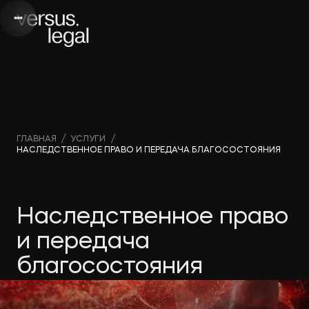
Интеллектуальная
Вебинары и
Инве
ГЛАВНАЯ
/
УСЛУГИ
/
НАСЛЕДСТВЕННОЕ ПРАВО И ПЕРЕДАЧА БЛАГОСОСТОЯНИЯ
собственность
видео
проек
Архитектура
Новости
Корп
Наследственное право
и проектирование
компании
прав
и передача
благосостояния
Банкротство
Публикации
Част
в СМИ