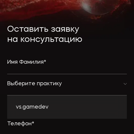
Экологическое
Фина
право
Полезные
банко
материалы
Оставить заявку
на консультацию
Статьи
Выберите практику
vs.gamedev