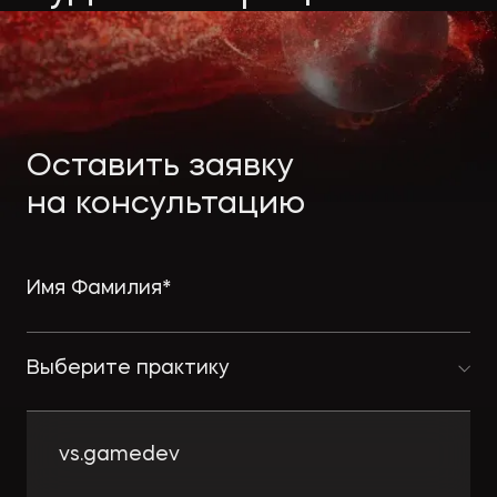
Экологическое
Фина
право
Полезные
банко
материалы
Статьи
Оставить заявку
на консультацию
Выберите практику
vs.gamedev