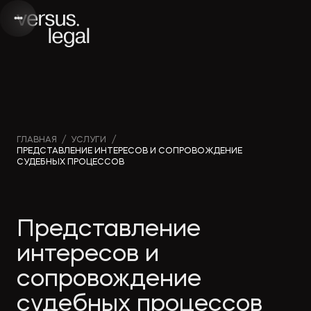
Интеллектуальная
Вебинары и
Инве
ГЛАВНАЯ
/
УСЛУГИ
/
ПРЕДСТАВЛЕНИЕ ИНТЕРЕСОВ И СОПРОВОЖДЕНИЕ
собственность
видео
проек
СУДЕБНЫХ ПРОЦЕССОВ
Архитектура
Новости
Корп
Представление
и проектирование
компании
прав
интересов и
Банкротство
Публикации
Част
сопровождение
в СМИ
судебных процессов