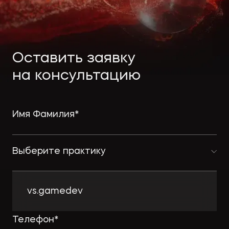
Экологическое
Фина
право
Полезные
банко
материалы
Оставить заявку
Статьи
на консультацию
Выберите практику
vs.gamedev