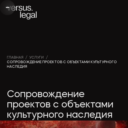
Интеллектуальная
Вебинары и
Инве
ГЛАВНАЯ
/
УСЛУГИ
/
СОПРОВОЖДЕНИЕ ПРОЕКТОВ С ОБЪЕКТАМИ КУЛЬТУРНОГО
собственность
видео
проек
НАСЛЕДИЯ
Архитектура
Новости
Корп
Сопровождение
и проектирование
компании
прав
проектов с объектами
Банкротство
Публикации
Част
культурного наследия
в СМИ