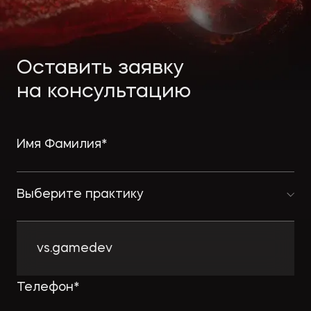
Экологическое
Фина
право
Полезные
банко
материалы
Оставить заявку
на консультацию
Статьи
Выберите практику
vs.gamedev