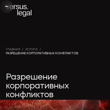
Интеллектуальная
Вебинары и
Инве
ГЛАВНАЯ
/
УСЛУГИ
/
РАЗРЕШЕНИЕ КОРПОРАТИВНЫХ КОНФЛИКТОВ
собственность
видео
проек
Архитектура
Новости
Корп
Разрешение
и проектирование
компании
прав
корпоративных
конфликтов
Банкротство
Публикации
Част
в СМИ