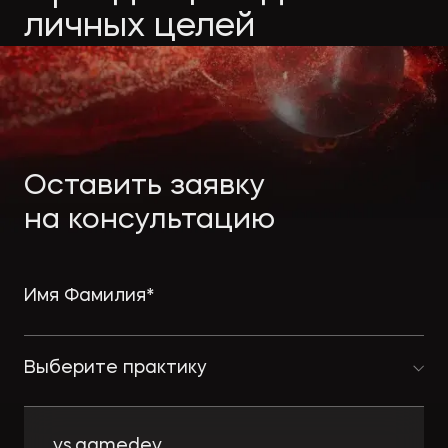
Экологическое
Фина
личных целей
право
Полезные
банко
материалы
Статьи
Оставить заявку
на консультацию
Выберите практику
vs.gamedev