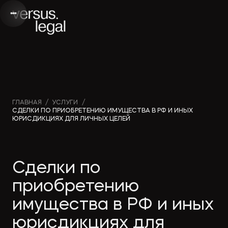
Интеллектуальная
Вебинары и
Инве
ГЛАВНАЯ
/
УСЛУГИ
/
СДЕЛКИ ПО ПРИОБРЕТЕНИЮ ИМУЩЕСТВА В РФ И ИНЫХ
собственность
видео
проек
ЮРИСДИКЦИЯХ ДЛЯ ЛИЧНЫХ ЦЕЛЕЙ
Архитектура
Новости
Корп
Сделки по
и проектирование
компании
прав
приобретению
Банкротство
Публикации
Част
имущества в РФ и иных
в СМИ
юрисдикциях для