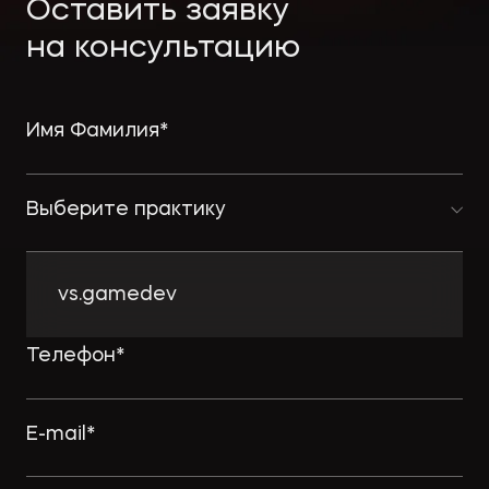
Экологическое
Фина
Оставить заявку
право
Полезные
банко
на консультацию
материалы
Статьи
Выберите практику
vs.gamedev