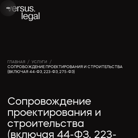
Интеллектуальная
Вебинары и
Инве
ГЛАВНАЯ
/
УСЛУГИ
/
СОПРОВОЖДЕНИЕ ПРОЕКТИРОВАНИЯ И СТРОИТЕЛЬСТВА
собственность
видео
проек
(ВКЛЮЧАЯ 44-ФЗ, 223-ФЗ, 275-ФЗ)
Архитектура
Новости
Корп
Сопровождение
и проектирование
компании
прав
проектирования и
Банкротство
Публикации
Част
строительства
в СМИ
(включая 44-ФЗ, 223-