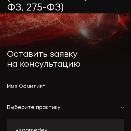
Экологическое
Фина
ФЗ, 275-ФЗ)
право
Полезные
банко
материалы
Статьи
Оставить заявку
на консультацию
Выберите практику
vs.gamedev