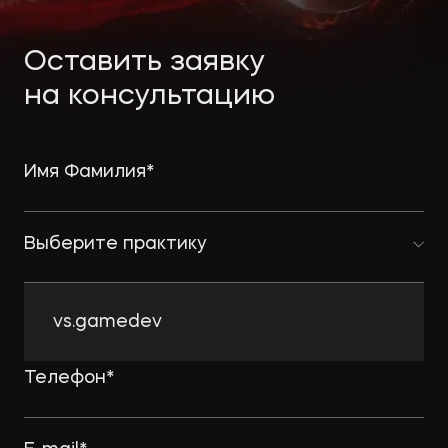
Экологическое
Фина
право
Полезные
банко
Оставить заявку
материалы
на консультацию
Статьи
Выберите практику
vs.gamedev