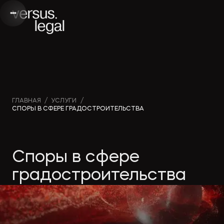
Интеллектуальная
Вебинары и
Инве
ГЛАВНАЯ
/
УСЛУГИ
/
СПОРЫ В СФЕРЕ ГРАДОСТРОИТЕЛЬСТВА
собственность
видео
проек
Архитектура
Новости
Корп
Споры в сфере
и проектирование
компании
прав
градостроительства
Банкротство
Публикации
Част
в СМИ