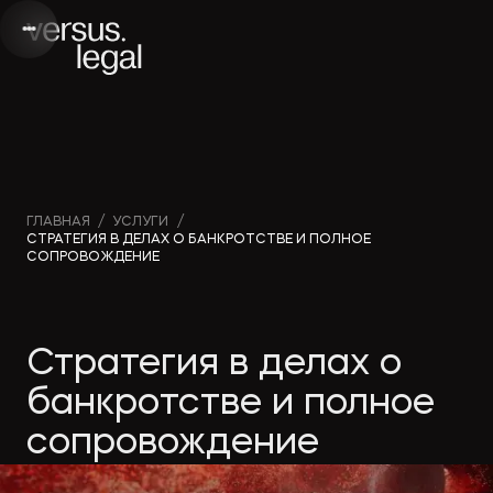
Интеллектуальная
Вебинары и
Инве
ГЛАВНАЯ
/
УСЛУГИ
/
СТРАТЕГИЯ В ДЕЛАХ О БАНКРОТСТВЕ И ПОЛНОЕ
собственность
видео
проек
СОПРОВОЖДЕНИЕ
Архитектура
Новости
Корп
Стратегия в делах о
и проектирование
компании
прав
банкротстве и полное
Банкротство
Публикации
Част
сопровождение
в СМИ