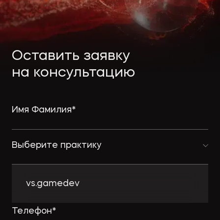
Экологическое
Фина
право
Полезные
банко
материалы
Оставить заявку
Статьи
на консультацию
Выберите практику
vs.gamedev