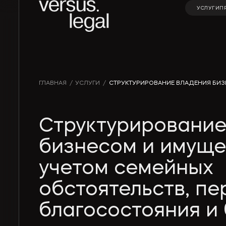
УСЛУГИ
П
УСЛУГИ
П
Интеллектуальная
Инвестицио
ГЛАВНАЯ
/
УСЛУГИ
/
СТРУКТУРИРОВАНИЕ ВЛАДЕНИЯ БИЗ
собственность
проекты и Г
Архитектура
Корпорати
Структурирование
и проектирование
право и M&A
бизнесом и имуще
Банкротство
Частные кл
учетом семейных
Экологическое
Финансовое
обстоятельств, пе
право
банковское
благосостояния и 
право