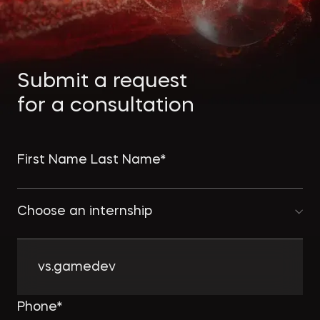
Экологическое
Фина
право
Useful
банко
materials
Submit a request
Articles
for a consultation
Choose an internship
vs.gamedev