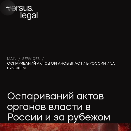
Интеллектуальная
Webinars
Инве
MAIN
/
SERVICES
/
ОСПАРИВАНИЙ АКТОВ ОРГАНОВ ВЛАСТИ В РОССИИ И ЗА
собственность
and videos
проек
РУБЕЖОМ
Архитектура
Company
Корп
Оспариваний актов
и проектирование
news
прав
органов власти в
Банкротство
Media
Част
России и за рубежом
publications