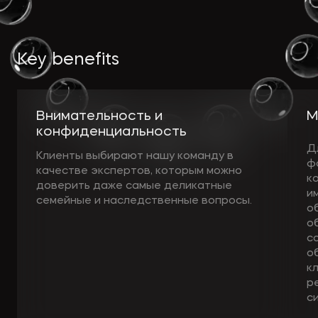
Key benefits
Внимательность и
М
конфиденциальность
Д
Клиенты выбирают нашу команду в
ф
качестве экспертов, которым можно
к
доверить даже самые деликатные
и
семейные и наследственные вопросы.
о
о
с
о
к
р
с