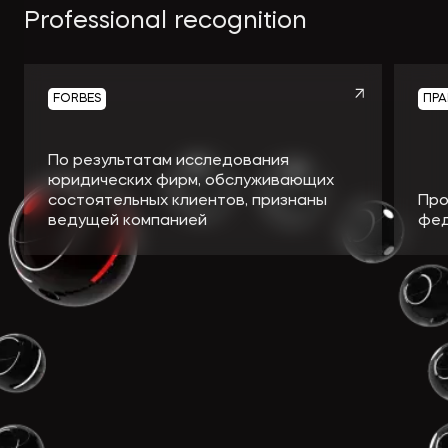
Экологическое
Фина
Professional recognition
право
Useful
банко
materials
FORBES
ПРА
Articles
По результатам исследования
юридических фирм, обслуживающих
состоятельных клиентов, признаны
Про
ведущей компанией
фед