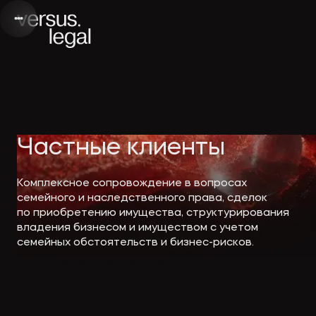
Интеллектуальная
Webinars
Инве
Частные клиенты
собственность
and videos
проек
Комплексное сопровождение в вопросах
семейного и наследственного права, сделок
Архитектура
Company
Корп
по приобретению имущества, структурирования
владения бизнесом и имуществом с учетом
и проектирование
news
прав
семейных обстоятельств и бизнес-рисков.
Банкротство
Media
Част
publications