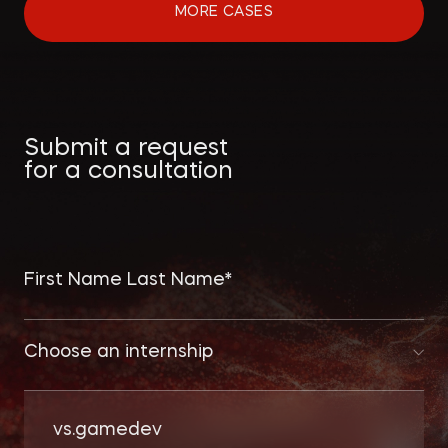
MORE CASES
Submit a request
for a consultation
ИНТЕЛЛЕКТУАЛЬНАЯ
СОБСТВЕННОСТЬ
ИНВЕСТИЦИОННЫЕ ПРОЕКТЫ
И ГЧП
СТРОИТЕЛЬСТВО
И НЕДВИЖИМОСТЬ
Choose an internship
АРХИТЕКТУРА
И ПРОЕКТИРОВАНИЕ
КОРПОРАТИВНОЕ ПРАВО И
vs.gamedev
M&A