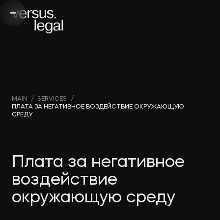
Интеллектуальная
Webinars
Инве
MAIN
/
SERVICES
/
ПЛАТА ЗА НЕГАТИВНОЕ ВОЗДЕЙСТВИЕ ОКРУЖАЮЩУЮ
собственность
and videos
проек
СРЕДУ
Архитектура
Company
Корп
Плата за негативное
и проектирование
news
прав
воздействие
Банкротство
Media
Част
окружающую среду
publications