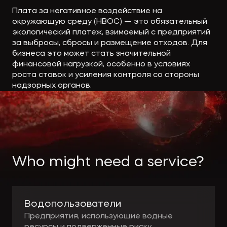
Экологическое
Фина
Плата за негативное воздействие на
право
Useful
банко
окружающую среду (НВОС) — это обязательный
экологический платеж, взимаемый с предприятий
materials
за выбросы, сбросы и размещение отходов. Для
бизнеса это может стать значительной
финансовой нагрузкой, особенно в условиях
Articles
роста ставок и усиления контроля со стороны
надзорных органов.
Who might need a service?
Водопользователи
Предприятия, использующие водные
ресурсы и подверженные риску