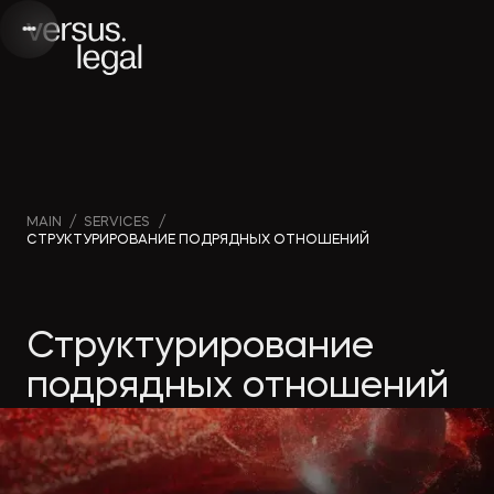
Интеллектуальная
Webinars
Инве
MAIN
/
SERVICES
/
СТРУКТУРИРОВАНИЕ ПОДРЯДНЫХ ОТНОШЕНИЙ
собственность
and videos
проек
Архитектура
Company
Корп
Структурирование
и проектирование
news
прав
подрядных отношений
Банкротство
Media
Част
publications