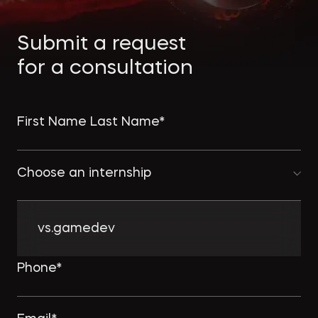
Экологическое
Фина
право
Useful
банко
Submit a request
materials
for a consultation
Articles
Choose an internship
vs.gamedev