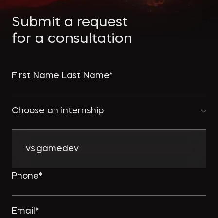
Экологическое
Фина
право
Useful
банко
Submit a request
materials
for a consultation
Articles
Choose an internship
vs.gamedev