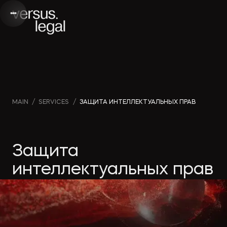
Интеллектуальная
Webinars
Инве
MAIN
/
SERVICES
/
ЗАЩИТА ИНТЕЛЛЕКТУАЛЬНЫХ ПРАВ
собственность
and videos
проек
Защита
Архитектура
Company
Корп
и проектирование
news
прав
интеллектуальных прав
Банкротство
Media
Част
publications