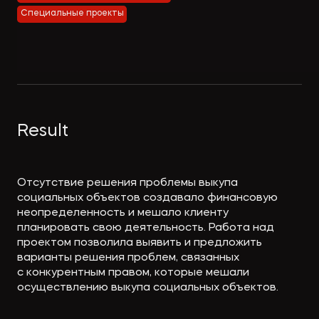
Экологическое
Фина
Специальные проекты
право
Useful
банко
materials
Articles
Result
Отсутствие решения проблемы выкупа
социальных объектов создавало финансовую
неопределенность и мешало клиенту
планировать свою деятельность. Работа над
проектом позволила выявить и предложить
варианты решения проблем, связанных
с конкурентным правом, которые мешали
осуществлению выкупа социальных объектов.