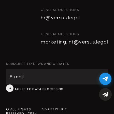
ПРОЕКТЫ И ГЧП
СТРОИТЕЛЬСТВО
GENERAL QUESTIONS
И НЕДВИЖИМОСТЬ
hr@versus.legal
АРХИТЕКТУРА
И ПРОЕКТИРОВАНИЕ
КОРПОРАТИВНОЕ ПРАВО И
GENERAL QUESTIONS
M&A
marketing_int@versus.legal
РАЗРЕШЕНИЕ СПОРОВ
БАНКРОТСТВО
ЧАСТНЫЕ КЛИЕНТЫ
SUBSCRIBE TO NEWS AND UPDATES
ИНКОРПОРАЦИЯ
ЭКОЛОГИЧЕСКОЕ ПРАВО
ФИНАНСОВОЕ И
I AGREE TO DATA PROCESSING
БАНКОВСКОЕ ПРАВО
СПЕЦИАЛЬНЫЕ ПРОЕКТЫ
PRIVACY POLICY
© ALL RIGHTS
RESERVED, 2024