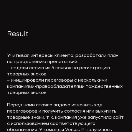
Экологическое
Фина
право
Useful
банко
materials
Result
Articles
Учитывая интересы клиента, разработали план
по преодолению препятствий:
– подали серию из 5 заявок на регистрацию
товарных знаков;
– инициировали переговоры с несколькими
компаниями-правообладателями тождественных
товарных знаков.
Перед нами стояла задача изменить ход
переговоров и получить согласия или выкупить
товарные знаки, т. к. компания уже запустила сайт
с использованием соответствующего
обозначения. У команды Versus.IP получилось