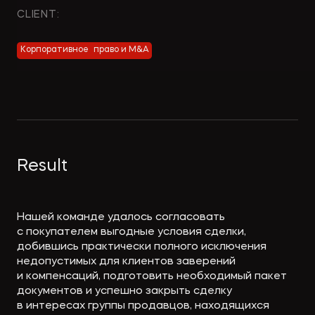
Экологическое
Фина
CLIENT:
право
Useful
банко
materials
Корпоративное право и M&A
Articles
Result
Нашей команде удалось согласовать
с покупателем выгодные условия сделки,
добившись практически полного исключения
недопустимых для клиентов заверений
и компенсаций, подготовить необходимый пакет
документов и успешно закрыть сделку
в интересах группы продавцов, находящихся