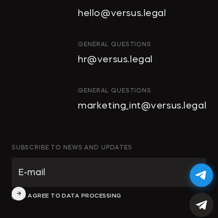
СОБСТВЕННОСТЬ
hello@versus.legal
ИНВЕСТИЦИОННЫЕ
ПРОЕКТЫ И ГЧП
СТРОИТЕЛЬСТВО
GENERAL QUESTIONS
И НЕДВИЖИМОСТЬ
hr@versus.legal
АРХИТЕКТУРА
И ПРОЕКТИРОВАНИЕ
КОРПОРАТИВНОЕ ПРАВО И
GENERAL QUESTIONS
M&A
marketing_int@versus.legal
РАЗРЕШЕНИЕ СПОРОВ
БАНКРОТСТВО
ЧАСТНЫЕ КЛИЕНТЫ
SUBSCRIBE TO NEWS AND UPDATES
ИНКОРПОРАЦИЯ
ЭКОЛОГИЧЕСКОЕ ПРАВО
ФИНАНСОВОЕ И
I AGREE TO DATA PROCESSING
БАНКОВСКОЕ ПРАВО
СПЕЦИАЛЬНЫЕ ПРОЕКТЫ