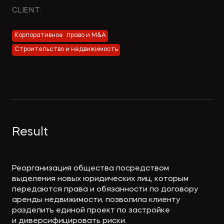
Экологическое
Фина
CLIENT:
право
Useful
банко
materials
Корпоративное право и M&A
Строительство и недвижимость
Articles
Result
Реорганизация общества посредством
выделения новых юридических лиц, которым
передаются права и обязанности по договору
аренды недвижимости, позволила клиенту
разделить единой проект по застройке
и диверсифицировать риски.