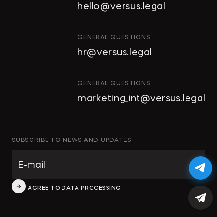
hello@versus.legal
ИНВЕСТИЦИОННЫЕ
ПРОЕКТЫ И ГЧП
СТРОИТЕЛЬСТВО
GENERAL QUESTIONS
И НЕДВИЖИМОСТЬ
hr@versus.legal
АРХИТЕКТУРА
И ПРОЕКТИРОВАНИЕ
КОРПОРАТИВНОЕ ПРАВО И
GENERAL QUESTIONS
M&A
marketing_int@versus.legal
РАЗРЕШЕНИЕ СПОРОВ
БАНКРОТСТВО
ЧАСТНЫЕ КЛИЕНТЫ
SUBSCRIBE TO NEWS AND UPDATES
ИНКОРПОРАЦИЯ
ЭКОЛОГИЧЕСКОЕ ПРАВО
ФИНАНСОВОЕ И
I AGREE TO DATA PROCESSING
БАНКОВСКОЕ ПРАВО
СПЕЦИАЛЬНЫЕ ПРОЕКТЫ