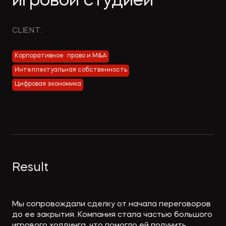
игровой студией
Экологическое
Фина
право
Useful
банко
CLIENT:
materials
Корпоративное право и M&A
Articles
Интеллектуальная собственность
Цифровая экономика
Result
Мы сопровождали сделку от начала переговоров
до ее закрытия. Компания стала частью большого
игрового холдинга, что помогло ей получить