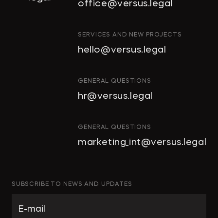
office@versus.legal
ИНТЕЛЛЕКТУАЛЬНАЯ
SERVICES AND NEW PROJECTS
СОБСТВЕННОСТЬ
hello@versus.legal
ИНВЕСТИЦИОННЫЕ
ПРОЕКТЫ И ГЧП
СТРОИТЕЛЬСТВО
GENERAL QUESTIONS
И НЕДВИЖИМОСТЬ
hr@versus.legal
АРХИТЕКТУРА
И ПРОЕКТИРОВАНИЕ
КОРПОРАТИВНОЕ ПРАВО И
GENERAL QUESTIONS
M&A
marketing_int@versus.legal
РАЗРЕШЕНИЕ СПОРОВ
БАНКРОТСТВО
ЧАСТНЫЕ КЛИЕНТЫ
SUBSCRIBE TO NEWS AND UPDATES
ИНКОРПОРАЦИЯ
ЭКОЛОГИЧЕСКОЕ ПРАВО