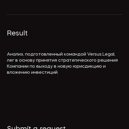
Экологическое
Фина
право
Useful
банко
materials
Result
Articles
Анализ, подготовленный командой Versus.Legal,
лег в основу принятия стратегического решения
Компании по выходу в новую юрисдикцию и
вложению инвестиций.