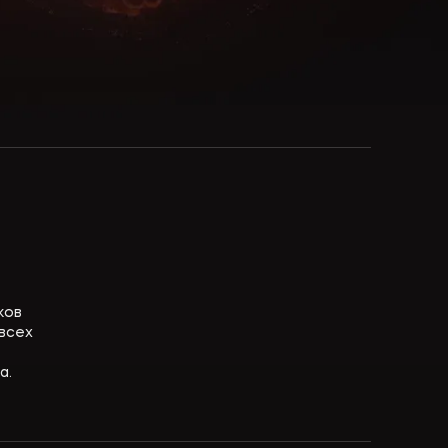
ков
 всех
о
а.