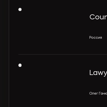
Coun
Россия
Lawye
Олег Ган