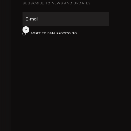
SUBSCRIBE TO NEWS AND UPDATES
ИНТЕЛЛЕКТУАЛЬНАЯ СОБСТВЕННОСТЬ
ИНВЕСТИЦИОННЫЕ ПРОЕКТЫ И ГЧП
I AGREE TO DATA PROCESSING
СТРОИТЕЛЬСТВО И НЕДВИЖИМОСТЬ
АРХИТЕКТУРА И ПРОЕКТИРОВАНИЕ
КОРПОРАТИВНОЕ ПРАВО И M&A
РАЗРЕШЕНИЕ СПОРОВ
БАНКРОТСТВО
ЧАСТНЫЕ КЛИЕНТЫ
ИНКОРПОРАЦИЯ
ЭКОЛОГИЧЕСКОЕ ПРАВО
ФИНАНСОВОЕ И БАНКОВСКОЕ ПРАВО
СПЕЦИАЛЬНЫЕ ПРОЕКТЫ