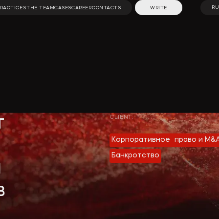
RU
PRACTICES
THE TEAM
CASES
CAREER
CONTACTS
WRITE
RU
PRACTICES
THE TEAM
CASES
CAREER
CONTACTS
WRITE
нные
Строительство
Webinars and videos
ЧП
и недвижимость
Company news
вное
Разрешение
т
CLIENT:
Media publications
споров
Корпоративное право и M&
Useful materials
иенты
Инкорпорация
Банкротство
и
Articles
 и
Специальные
в
проекты