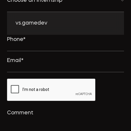
Choose an internship
vs.gamedev