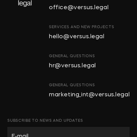
office@versus.legal
ИНТЕЛЛЕКТУАЛЬНАЯ
SERVICES AND NEW PROJECTS
СОБСТВЕННОСТЬ
hello@versus.legal
ИНВЕСТИЦИОННЫЕ ПРОЕКТЫ
И ГЧП
СТРОИТЕЛЬСТВО
GENERAL QUESTIONS
И НЕДВИЖИМОСТЬ
hr@versus.legal
АРХИТЕКТУРА
И ПРОЕКТИРОВАНИЕ
КОРПОРАТИВНОЕ ПРАВО И
GENERAL QUESTIONS
M&A
marketing_int@versus.legal
РАЗРЕШЕНИЕ СПОРОВ
БАНКРОТСТВО
ЧАСТНЫЕ КЛИЕНТЫ
SUBSCRIBE TO NEWS AND UPDATES
ИНКОРПОРАЦИЯ