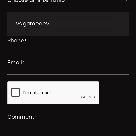
Choose an internship
vs.gamedev