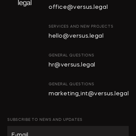
office@versus.legal
ИНТЕЛЛЕКТУАЛЬНАЯ
SERVICES AND NEW PROJECTS
СОБСТВЕННОСТЬ
hello@versus.legal
ИНВЕСТИЦИОННЫЕ ПРОЕКТЫ
И ГЧП
СТРОИТЕЛЬСТВО
GENERAL QUESTIONS
И НЕДВИЖИМОСТЬ
hr@versus.legal
АРХИТЕКТУРА
И ПРОЕКТИРОВАНИЕ
КОРПОРАТИВНОЕ ПРАВО И
GENERAL QUESTIONS
M&A
marketing_int@versus.legal
РАЗРЕШЕНИЕ СПОРОВ
БАНКРОТСТВО
ЧАСТНЫЕ КЛИЕНТЫ
SUBSCRIBE TO NEWS AND UPDATES
ИНКОРПОРАЦИЯ