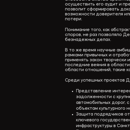
осуществить его аудит и пр
позволит сформировать дока
возможности доверителя ил
потери.
Понимание того, как абстрак
споров, не раз позволяло Де
безнадежных делах.
В то же время научные амби
рамками привычных и отрабо
применять закон творчески и
последние веяния в области
области отношений, такие к
Среди успешных проектов Д
Представление интерес
задолженности с круп
автомобильных дорог, с
объектам культурного н
Защита подрядчиков от
ключевого государстве
инфраструктуры в Санк