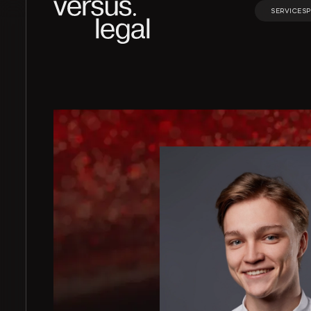
SERVICES
SERVICES
Интеллектуальная
Инвестицио
собственность
проекты и Г
Архитектура
Корпорати
и проектирование
право и M&A
Банкротство
Частные кл
Экологическое
Финансовое
право
банковское
право