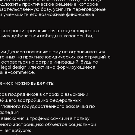
едложить практическое решение, которое
зательственную базу, усилить переговорные
и уменьшить его возможные финансовые
тные риски проявляются в ходе конкретных
нису добиваться победы в, казалось бы,
ции Дениса позволяют ему не ограничиваться
танных на практике юридических конструкций, а
 оставаться на острие инноваций, будь то
 legal design или активно формирующиеся
ак e–commerce.
ениса можно выделить:
ов подрядчиков в спорах о взыскании
нейшего застройщика федеральных
 главного государственного заказчика по
аследия;
 взыскания штрафных санкций в пользу
нного застройщика объектов социальной
т–Петербурге;