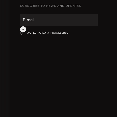
SUBSCRIBE TO NEWS AND UPDATES
ИНТЕЛЛЕКТУАЛЬНАЯ СОБСТВЕННОСТЬ
ИНВЕСТИЦИОННЫЕ ПРОЕКТЫ И ГЧП
I AGREE TO DATA PROCESSING
СТРОИТЕЛЬСТВО И НЕДВИЖИМОСТЬ
АРХИТЕКТУРА И ПРОЕКТИРОВАНИЕ
КОРПОРАТИВНОЕ ПРАВО И M&A
РАЗРЕШЕНИЕ СПОРОВ
БАНКРОТСТВО
ЧАСТНЫЕ КЛИЕНТЫ
ИНКОРПОРАЦИЯ
ЭКОЛОГИЧЕСКОЕ ПРАВО
ФИНАНСОВОЕ И БАНКОВСКОЕ ПРАВО
СПЕЦИАЛЬНЫЕ ПРОЕКТЫ