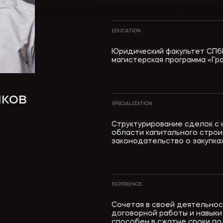
EDUCATION
Юридический факультет СПбГУ
магистерская программа «Гр
ков
SPECIALIZATION
Структурирование сделок с
области капитального строи
законодательство о закупках
EXPERIENCE
Сочетая в своей деятельнос
договорной работы и навыки
способен в сжатые сроки по