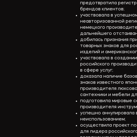
предотвратила регистр
брендов клиентов;
участвовала в успешно
неавторизованной регис
немецкого производите
дальнейшего отстаиван
добилась признания пр
товарных знаков для р
изделий и американско
участвовала в создании
российского производит
в сфере услуг;
доказала наличие базо
знаков известного япо
производителя люксово
сантехники и мебели дл
подготовила мировые с
производителя инструм
успешно аннулировала в
неиспользованием;
осуществила проект п
для лидера российского