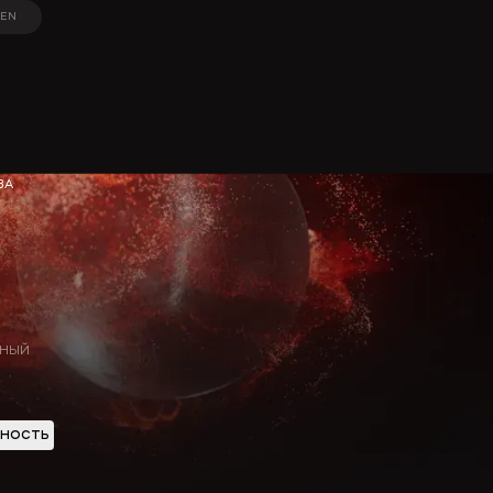
EN
EN
ВА
ТНЫЙ
нность