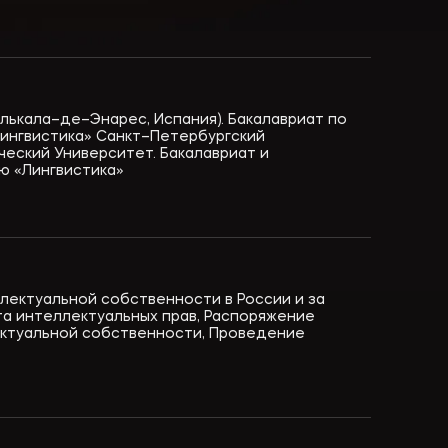
г. Алькала–де–Энарес, Испания). Бакалавриат по
ингвистика» Санкт–Петербургский
еский Университет. Бакалавриат и
ю «Лингвистика»
лектуальной собственности в России и за
а интеллектуальных прав, Распоряжение
ектуальной собственности, Проведение