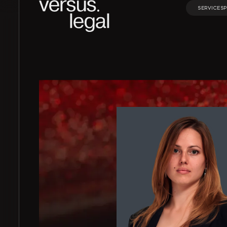
SERVICES
SERVICES
Интеллектуальная
Инвестицио
собственность
проекты и Г
Архитектура
Корпорати
и проектирование
право и M&A
Банкротство
Частные кл
Экологическое
Финансовое
право
банковское
право