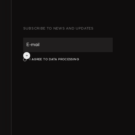
SUBSCRIBE TO NEWS AND UPDATES
ИНТЕЛЛЕКТУАЛЬНАЯ СОБСТВЕННОСТЬ
ИНВЕСТИЦИОННЫЕ ПРОЕКТЫ И ГЧП
I AGREE TO DATA PROCESSING
СТРОИТЕЛЬСТВО И НЕДВИЖИМОСТЬ
АРХИТЕКТУРА И ПРОЕКТИРОВАНИЕ
КОРПОРАТИВНОЕ ПРАВО И M&A
РАЗРЕШЕНИЕ СПОРОВ
БАНКРОТСТВО
ЧАСТНЫЕ КЛИЕНТЫ
ИНКОРПОРАЦИЯ
ЭКОЛОГИЧЕСКОЕ ПРАВО
ФИНАНСОВОЕ И БАНКОВСКОЕ ПРАВО
СПЕЦИАЛЬНЫЕ ПРОЕКТЫ