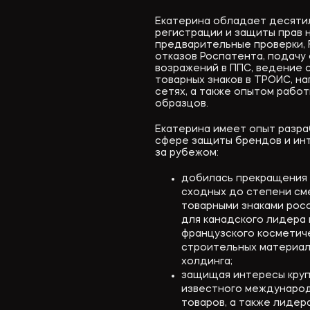
Екатерина обладает десяти
регистрации и защиты прав н
предварительные проверки, 
отказов Роспатента, подачу
возражений в ППС, ведение с
товарных знаков в ТРОИС, на
сетях, а также опытом рабо
образцов.
Екатерина имеет опыт разра
сфере защиты брендов и инт
за рубежом:
добилась прекращения 
сходных до степени см
товарными знаками росс
для канадского лидера 
французского косметич
строительных материа
холдинга;
защищая интересы круп
известного международ
товаров, а также лидер