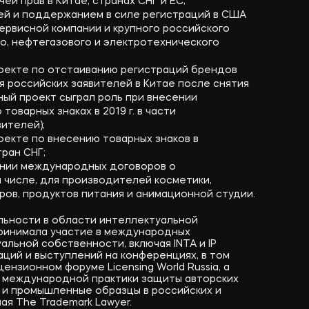
ей прав в Китае, странах СНГ и ЕС;
ей и поддержанием в силе регистраций в США
ервисной компании и крупного российского
о, нефтегазового и электротехнического
роекте по отстаиванию регистраций брендов
 российских заявителей в Китае после снятия
ный проект сыграл роль при внесении
 товарных знаках в 2019 г. в части
ителей);
оекте по внесению товарных знаков в
ран СНГ;
ении международных договоров о
 числе, для производителей косметики,
ов, продуктов питания и анимационной студии.
льности в области интеллектуальной
принимала участие в международных
льной собственности, включая INTA и IP
аций и выступлений на конференциях, в том
нзионном форуме Licensing World Russia, а
м международной практики защиты авторских
и и промышленные образцы в российских и
ая The Trademark Lawyer.