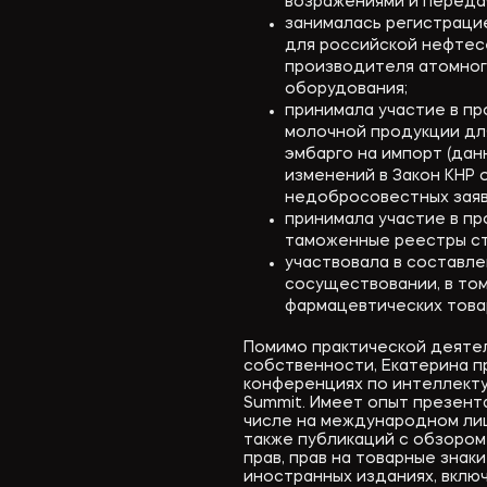
возражениями и передач
занималась регистраци
для российской нефтес
производителя атомног
оборудования;
принимала участие в п
молочной продукции для
эмбарго на импорт (дан
изменений в Закон КНР о
недобросовестных заяв
принимала участие в пр
таможенные реестры ст
участвовала в составл
сосуществовании, в том
фармацевтических товар
Помимо практической деяте
собственности, Екатерина 
конференциях по интеллектуа
Summit. Имеет опыт презент
числе на международном лице
также публикаций с обзоро
прав, прав на товарные знак
иностранных изданиях, включ