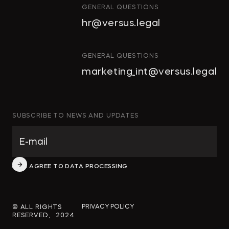
СТРОИТЕЛЬСТВО
GENERAL QUESTIONS
И НЕДВИЖИМОСТЬ
hr@versus.legal
АРХИТЕКТУРА
И ПРОЕКТИРОВАНИЕ
КОРПОРАТИВНОЕ ПРАВО И
GENERAL QUESTIONS
M&A
marketing_int@versus.legal
РАЗРЕШЕНИЕ СПОРОВ
БАНКРОТСТВО
ЧАСТНЫЕ КЛИЕНТЫ
SUBSCRIBE TO NEWS AND UPDATES
ИНКОРПОРАЦИЯ
ЭКОЛОГИЧЕСКОЕ ПРАВО
ФИНАНСОВОЕ И
I AGREE TO DATA PROCESSING
БАНКОВСКОЕ ПРАВО
СПЕЦИАЛЬНЫЕ ПРОЕКТЫ
PRIVACY POLICY
© ALL RIGHTS
RESERVED, 2024