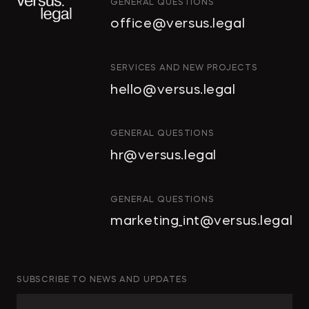
GENERAL QUESTIONS
office@versus.legal
ИНТЕЛЛЕКТУАЛЬНАЯ
SERVICES AND NEW PROJECTS
СОБСТВЕННОСТЬ
hello@versus.legal
ИНВЕСТИЦИОННЫЕ ПРОЕКТЫ
И ГЧП
СТРОИТЕЛЬСТВО
GENERAL QUESTIONS
И НЕДВИЖИМОСТЬ
hr@versus.legal
АРХИТЕКТУРА
И ПРОЕКТИРОВАНИЕ
КОРПОРАТИВНОЕ ПРАВО И
GENERAL QUESTIONS
M&A
marketing_int@versus.legal
РАЗРЕШЕНИЕ СПОРОВ
БАНКРОТСТВО
ЧАСТНЫЕ КЛИЕНТЫ
SUBSCRIBE TO NEWS AND UPDATES
ИНКОРПОРАЦИЯ