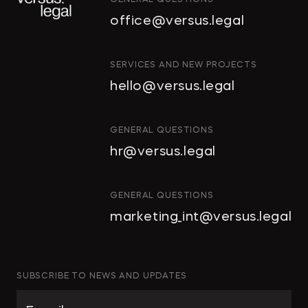
GENERAL QUESTIONS
office@versus.legal
ИНТЕЛЛЕКТУАЛЬНАЯ
SERVICES AND NEW PROJECTS
СОБСТВЕННОСТЬ
hello@versus.legal
ИНВЕСТИЦИОННЫЕ
ПРОЕКТЫ И ГЧП
СТРОИТЕЛЬСТВО
GENERAL QUESTIONS
И НЕДВИЖИМОСТЬ
hr@versus.legal
АРХИТЕКТУРА
И ПРОЕКТИРОВАНИЕ
КОРПОРАТИВНОЕ ПРАВО И
GENERAL QUESTIONS
M&A
marketing_int@versus.legal
РАЗРЕШЕНИЕ СПОРОВ
БАНКРОТСТВО
ЧАСТНЫЕ КЛИЕНТЫ
SUBSCRIBE TO NEWS AND UPDATES
ИНКОРПОРАЦИЯ