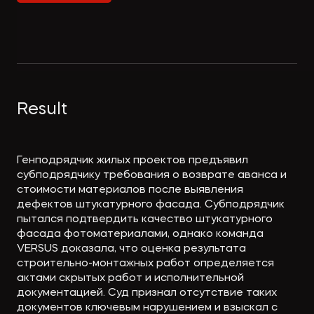
Экологическое
Фина
право
Useful
банко
materials
Articles
Result
Генподрядчик жилых проектов предъявил
субподрядчику требования о возврате аванса и
стоимости материалов после выявления
дефектов штукатурного фасада. Субподрядчик
пытался подтвердить качество штукатурного
фасада фотоматериалами, однако команда
VERSUS доказала, что оценка результата
строительно-монтажных работ определяется
актами скрытых работ и исполнительной
документацией. Суд признал отсутствие таких
документов ключевым нарушением и взыскал с