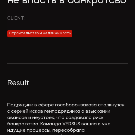
не впасть в банкротсво
Экологическое
Фина
право
Useful
банко
CLIENT:
materials
Строительство и недвижимость
Articles
Result
Подрядчик в сфере гособоронзаказа столкнулся
с серией исков генподрядчика о взыскании
авансов и неустоек, что создавало риск
банкротства. Команда VERSUS вошла в уже
идущие процессы, пересобрала