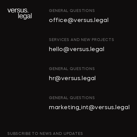
GENERAL QUESTIONS
office@versus.legal
ИНТЕЛЛЕКТУАЛЬНАЯ
SERVICES AND NEW PROJECTS
СОБСТВЕННОСТЬ
hello@versus.legal
ИНВЕСТИЦИОННЫЕ
ПРОЕКТЫ И ГЧП
СТРОИТЕЛЬСТВО
GENERAL QUESTIONS
И НЕДВИЖИМОСТЬ
hr@versus.legal
АРХИТЕКТУРА
И ПРОЕКТИРОВАНИЕ
КОРПОРАТИВНОЕ ПРАВО И
GENERAL QUESTIONS
M&A
marketing_int@versus.legal
РАЗРЕШЕНИЕ СПОРОВ
БАНКРОТСТВО
ЧАСТНЫЕ КЛИЕНТЫ
SUBSCRIBE TO NEWS AND UPDATES