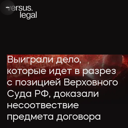
Интеллектуальная
Webinars
Инве
Выиграли дело,
собственность
and videos
проек
которые идет в разрез
с позицией Верховного
Архитектура
Company
Корп
Суда РФ, доказали
и проектирование
news
прав
несоотвествие
Банкротство
Media
Част
предмета договора
publications