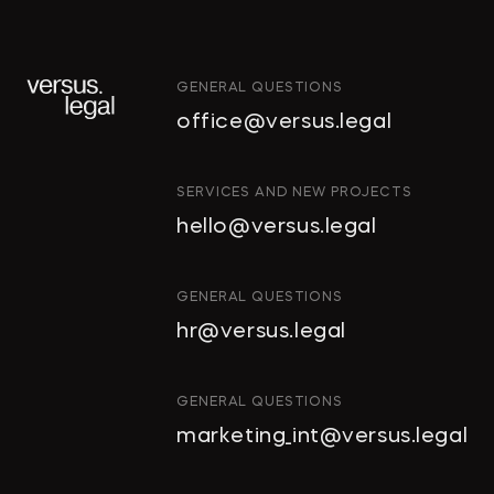
GENERAL QUESTIONS
office@versus.legal
ИНТЕЛЛЕКТУАЛЬНАЯ
SERVICES AND NEW PROJECTS
СОБСТВЕННОСТЬ
hello@versus.legal
ИНВЕСТИЦИОННЫЕ
ПРОЕКТЫ И ГЧП
СТРОИТЕЛЬСТВО
GENERAL QUESTIONS
И НЕДВИЖИМОСТЬ
hr@versus.legal
АРХИТЕКТУРА
И ПРОЕКТИРОВАНИЕ
КОРПОРАТИВНОЕ ПРАВО И
GENERAL QUESTIONS
M&A
marketing_int@versus.legal
РАЗРЕШЕНИЕ СПОРОВ
БАНКРОТСТВО