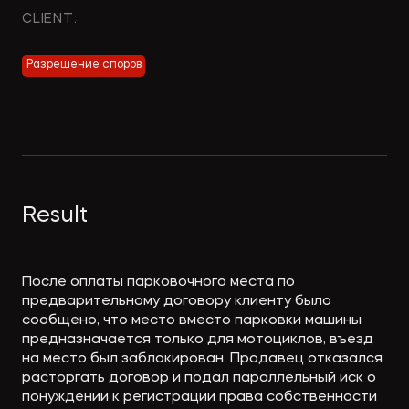
Экологическое
Фина
CLIENT:
право
Useful
банко
materials
Разрешение споров
Articles
Result
После оплаты парковочного места по
предварительному договору клиенту было
сообщено, что место вместо парковки машины
предназначается только для мотоциклов, въезд
на место был заблокирован. Продавец отказался
расторгать договор и подал параллельный иск о
понуждении к регистрации права собственности