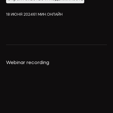
Экологическое
Фина
право
Usefu
банко
18 ИЮНЯ 2024
61 МИН.
ОНЛАЙН
mater
Articl
Webinar recording