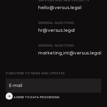
SERVICES AND NEW PROJECTS
ИНВЕСТИЦИОННЫЕ ПРОЕКТЫ И Г
hello@versus.legal
СТРОИТЕЛЬСТВО И НЕДВИЖИМО
АРХИТЕКТУРА И ПРОЕКТИРОВАНИ
GENERAL QUESTIONS
hr@versus.legal
КОРПОРАТИВНОЕ ПРАВО И M&A
РАЗРЕШЕНИЕ СПОРОВ
GENERAL QUESTIONS
БАНКРОТСТВО
marketing_int@versus.legal
ЧАСТНЫЕ КЛИЕНТЫ
ИНКОРПОРАЦИЯ
ЭКОЛОГИЧЕСКОЕ ПРАВО
SUBSCRIBE TO NEWS AND UPDATES
ФИНАНСОВОЕ И БАНКОВСКОЕ П
СПЕЦИАЛЬНЫЕ ПРОЕКТЫ
I AGREE TO DATA PROCESSING