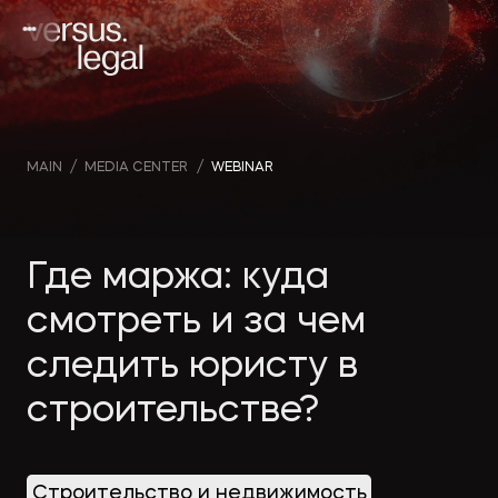
MAIN
/
MEDIA CENTER
/
WEBINAR
Интеллектуальная
Webin
Инве
собственность
and v
проек
Где маржа: куда
смотреть и за чем
Архитектура
Comp
Корп
следить юристу в
и проектирование
news
прав
строительстве?
Банкротство
Medi
Част
publi
Строительство и недвижимость