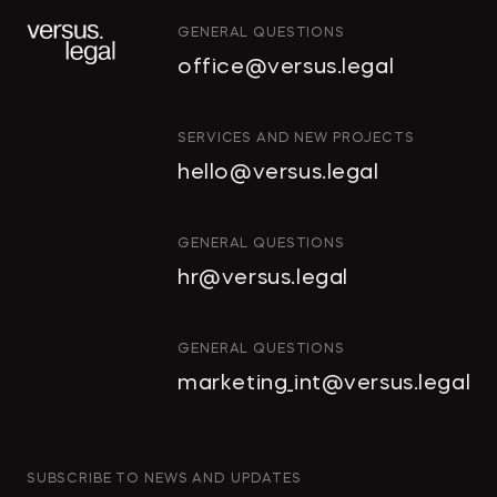
GENERAL QUESTIONS
office@versus.legal
ИНТЕЛЛЕКТУАЛЬНАЯ СОБСТВЕН
SERVICES AND NEW PROJECTS
ИНВЕСТИЦИОННЫЕ ПРОЕКТЫ И Г
hello@versus.legal
СТРОИТЕЛЬСТВО И НЕДВИЖИМО
АРХИТЕКТУРА И ПРОЕКТИРОВАНИ
GENERAL QUESTIONS
hr@versus.legal
КОРПОРАТИВНОЕ ПРАВО И M&A
РАЗРЕШЕНИЕ СПОРОВ
GENERAL QUESTIONS
БАНКРОТСТВО
marketing_int@versus.legal
ЧАСТНЫЕ КЛИЕНТЫ
ИНКОРПОРАЦИЯ
ЭКОЛОГИЧЕСКОЕ ПРАВО
SUBSCRIBE TO NEWS AND UPDATES