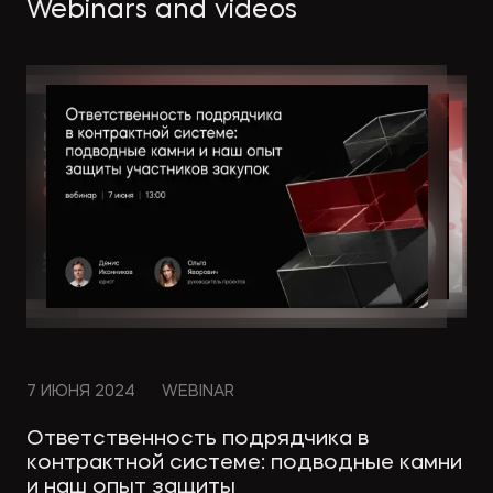
Webinars and videos
WEBINAR
28.02.2025
7 ИЮНЯ 2024
21 ДЕКАБРЯ 2023
17 ФЕВРАЛЯ 2022
18 ИЮНЯ 2024
25 АПРЕЛЯ 2024
3 МАРТА 2022
19 ЯНВАРЯ 2024
WEBINAR
WEBINAR
WEBINAR
WEBINAR
WEBINAR
WEBINAR
WEBINAR
WEBINAR
Ответственность подрядчика в
контрактной системе: подводные камни
и наш опыт защиты