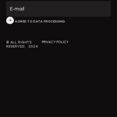
ФИНАНСОВОЕ И БАНКОВСКОЕ П
СПЕЦИАЛЬНЫЕ ПРОЕКТЫ
I AGREE TO DATA PROCESSING
PRIVACY POLICY
© ALL RIGHTS
RESERVED, 2024