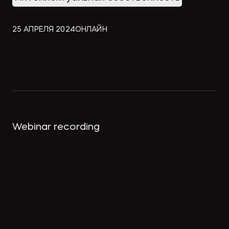
Экологическое
Фина
право
Usefu
банко
25 АПРЕЛЯ 2024
ОНЛАЙН
mater
Articl
Webinar recording