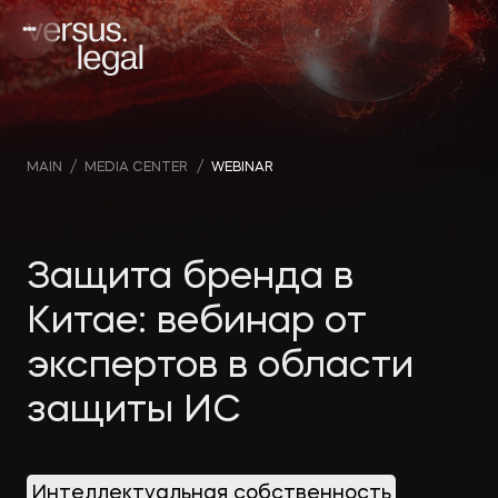
MAIN
/
MEDIA CENTER
/
WEBINAR
Интеллектуальная
Webin
Инве
собственность
and v
проек
Защита бренда в
Китае: вебинар от
Архитектура
Comp
Корп
экспертов в области
и проектирование
news
прав
защиты ИС
Банкротство
Medi
Част
publi
Интеллектуальная собственность