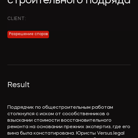
строительного подряда
Экологическое
Фина
право
Useful
банко
CLIENT:
materials
Разрешение споров
Articles
Result
Подрядчик по общестроительным работам
столкнулся с иском от сособственников о
взыскании стоимости восстановительного
ремонта на основании прежних экспертиз, где его
вина была констатирована. Юристы Versus.legal