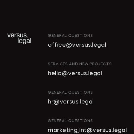
GENERAL QUESTIONS
office@versus.legal
ИНТЕЛЛЕКТУАЛЬНАЯ
SERVICES AND NEW PROJECTS
СОБСТВЕННОСТЬ
hello@versus.legal
ИНВЕСТИЦИОННЫЕ
ПРОЕКТЫ И ГЧП
СТРОИТЕЛЬСТВО
GENERAL QUESTIONS
И НЕДВИЖИМОСТЬ
hr@versus.legal
АРХИТЕКТУРА
И ПРОЕКТИРОВАНИЕ
КОРПОРАТИВНОЕ ПРАВО И
GENERAL QUESTIONS
M&A
marketing_int@versus.legal
РАЗРЕШЕНИЕ СПОРОВ