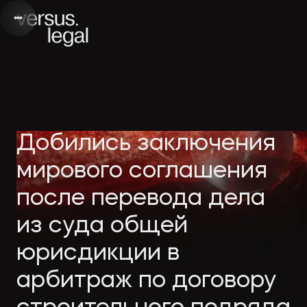
Интеллектуальная
Webinars
Инве
Добились заключения
собственность
and videos
проек
мирового соглашения
после перевода дела
Архитектура
Company
Корп
из суда общей
и проектирование
news
прав
юрисдикции в
Банкротство
Media
Част
арбитраж по договору
publications