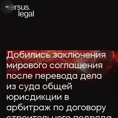
Интеллектуальная
Вебинары и
Инве
Добились заключения
собственность
видео
проек
мирового соглашения
после перевода дела
Архитектура
Новости
Корп
из суда общей
и проектирование
компании
прав
юрисдикции в
Банкротство
Публикации
Част
арбитраж по договору
в СМИ