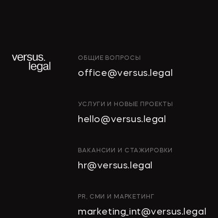
ОБЩИЕ ВОПРОСЫ
office@versus.legal
ИНТЕЛЛЕКТУАЛЬНАЯ
УСЛУГИ И НОВЫЕ ПРОЕКТЫ
СОБСТВЕННОСТЬ
hello@versus.legal
ИНВЕСТИЦИОННЫЕ
ПРОЕКТЫ И ГЧП
СТРОИТЕЛЬСТВО
ВАКАНСИИ И СТАЖИРОВКИ
И НЕДВИЖИМОСТЬ
hr@versus.legal
АРХИТЕКТУРА
И ПРОЕКТИРОВАНИЕ
КОРПОРАТИВНОЕ ПРАВО И
PR, СМИ И МАРКЕТИНГ
M&A
marketing_int@versus.legal
РАЗРЕШЕНИЕ СПОРОВ