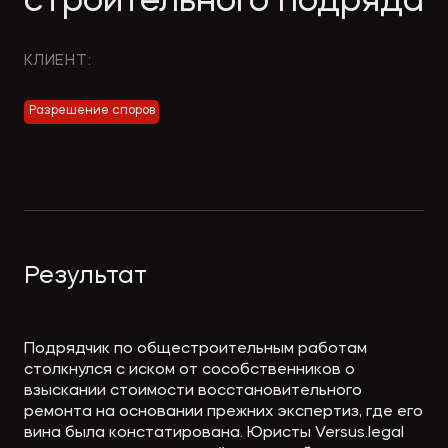
строительного подряда
Экологическое
Фина
право
Полезные
банко
КЛИЕНТ:
материалы
Разрешение споров
Статьи
Результат
Подрядчик по общестроительным работам
столкнулся с иском от сособственников о
взыскании стоимости восстановительного
ремонта на основании прежних экспертиз, где его
вина была констатирована. Юристы Versus.legal