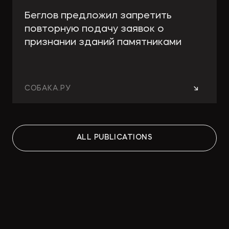
Беглов предложил запретить
повторную подачу заявок о
признании зданий памятниками
→
СОБАКА.РУ
Работа над ошибками: какие
ALL PUBLICATIONS
изменения принесут поправки в
КРТ для девелоперов и
собственников
→
СТРОИТЕЛЬНАЯ ГАЗЕТА