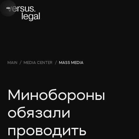
Интеллектуальная
Webinars
Инве
MAIN
/
MEDIA CENTER
/
MASS MEDIA
собственность
and videos
проек
Архитектура
Company
Корп
Минобороны
и проектирование
news
прав
обязали
Банкротство
Media
Част
проводить
publications