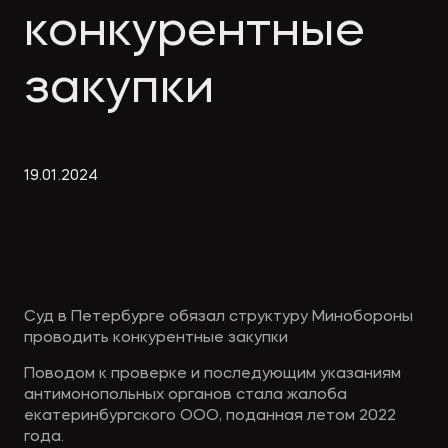
Экологическое
Фина
конкурентные
право
Useful
банко
materials
закупки
Articles
19
.
01
.
2024
Суд в Петербурге обязал структуру Минобороны
проводить конкурентные закупки
Поводом к проверке и последующим указаниям
антимонопольных органов стала жалоба
екатеринбургского ООО, поданная летом 2022
года.