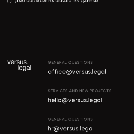
ДАЮ СОГЛАСИЕ НА ОБРАБОТКУ ДАННЫХ
→
КОММЕРСАНТЪ
GENERAL QUESTIONS
"Тропические фрукты" попросили
office@versus.legal
признать за ними право на склады
в Колпино
ИНТЕЛЛЕКТУАЛЬНАЯ
SERVICES AND NEW PROJECTS
СОБСТВЕННОСТЬ
hello@versus.legal
ИНВЕСТИЦИОННЫЕ
→
ДЕЛОВОЙ ПЕТЕРБУРГ
ПРОЕКТЫ И ГЧП
СТРОИТЕЛЬСТВО
GENERAL QUESTIONS
И НЕДВИЖИМОСТЬ
hr@versus.legal
Проверять участок перед сделкой
АРХИТЕКТУРА