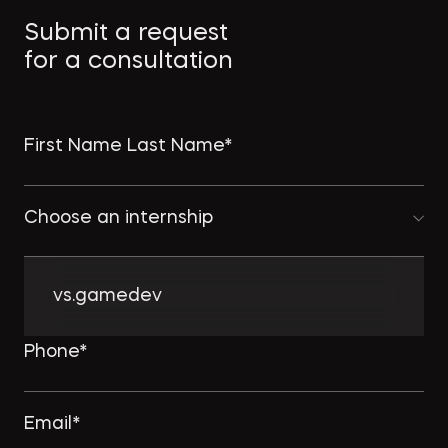
Как защитить интеллектуальную
Submit a request
собственность в странах MENA
for a consultation
→
ПРАВО.РУ
Choose an internship
Комплексному развитию
территорий придадут ускорение:
Минстрой совершенствует
vs.gamedev
комплексную застройку
→
NSP.RU