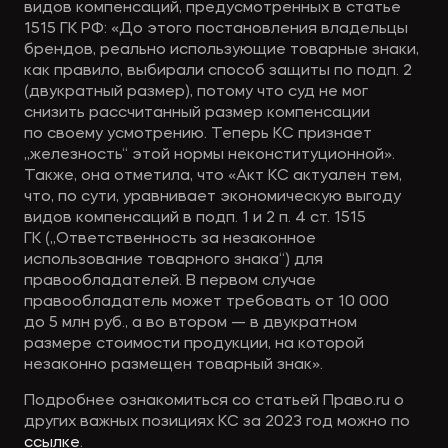
видов компенсаций, предусмотренных в статье
1515 ГК РФ: «До этого постановления владельцы
брендов, реально использующие товарные знаки,
как правило, выбирали способ защиты по подп. 2
(двукратный размер), потому что суд не мог
снизить рассчитанный размер компенсации
по своему усмотрению. Теперь КС признает
„железность“ этой нормы неконституционной».
Также, она отметила, что «Акт КС актуален тем,
что, по сути, уравнивает экономическую выгоду
видов компенсаций в подп. 1 и 2 п. 4 ст. 1515
ГК („Ответственность за незаконное
использование товарного знака“) для
правообладателей. В первом случае
правообладатель может требовать от 10 000
до 5 млн руб., а во втором — в двукратном
размере стоимости продукции, на которой
незаконно размещен товарный знак».
Подробнее ознакомиться со статьей Право.ru о
других важных позициях КС за 2023 год можно по
ссылке
.