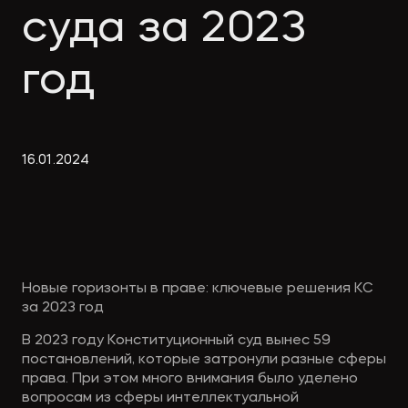
Экологическое
Фина
суда за 2023
право
Useful
банко
materials
год
Articles
16
.
01
.
2024
Новые горизонты в праве: ключевые решения КС
за 2023 год
В 2023 году Конституционный суд вынес 59
постановлений, которые затронули разные сферы
права. При этом много внимания было уделено
вопросам из сферы интеллектуальной