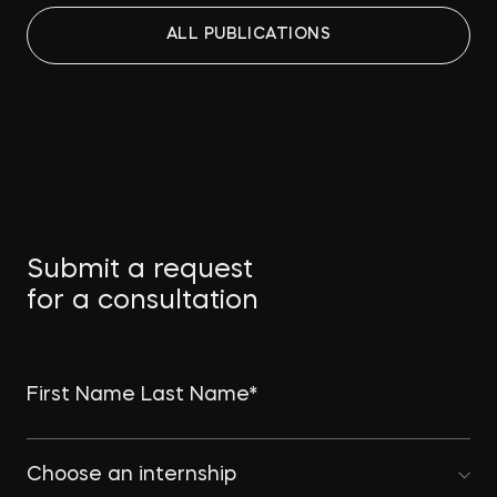
Работа над ошибками: какие
ALL PUBLICATIONS
изменения принесут поправки в
КРТ для девелоперов и
собственников
→
СТРОИТЕЛЬНАЯ ГАЗЕТА
Как защитить интеллектуальную
Submit a request
собственность в странах MENA
for a consultation
→
ПРАВО.РУ
Choose an internship