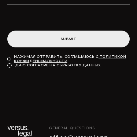
привлекут «длинные деньги» в
инфраструктуру
SUBMIT
→
ВДЕДОМОСТИ
НАЖИМАЯ ОТПРАВИТЬ, СОГЛАШАЮСЬ С
ПОЛИТИКОЙ
КОНФИДЕНЦИАЛЬНОСТИ
Модель для финансирования
ДАЮ СОГЛАСИЕ НА ОБРАБОТКУ ДАННЫХ
→
КОММЕРСАНТЪ
GENERAL QUESTIONS
"Тропические фрукты" попросили