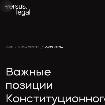
Интеллектуальная
Webinars
Инве
MAIN
/
MEDIA CENTER
/
MASS MEDIA
собственность
and videos
проек
Архитектура
Company
Корп
Важные
и проектирование
news
прав
позиции
Банкротство
Media
Част
Конституционног
publications