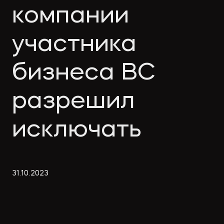
Экологическое
Фина
компании
право
Useful
банко
materials
участника
бизнеса ВС
Articles
разрешил
исключать
31
.
10
.
2023