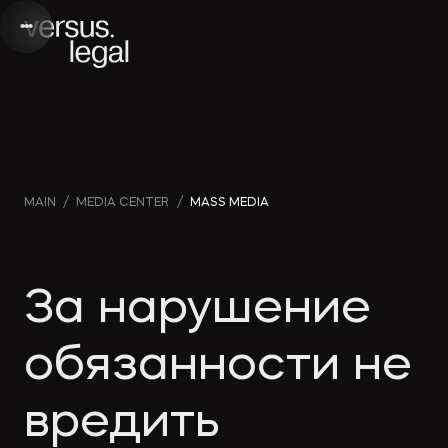
Интеллектуальная
Webinars
Инве
MAIN
/
MEDIA CENTER
/
MASS MEDIA
собственность
and videos
проек
Архитектура
Company
Корп
За нарушение
и проектирование
news
прав
обязанности не
Банкротство
Media
Част
вредить
publications