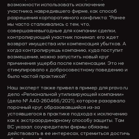
возможности использовать исключение
участника, навредившего фирме, как способ
разрешения корпоративного конфликта: "Ранее
мы часто сталкивались с тем, что,
совершаяневыгодные для компании сделки,
контролирующий участник понимал: его ждет
возврат имущества или компенсация убытков. А
когда контролируешь компанию, куда поступит
возмещение, можно запустить новый круг
причинения ущерба после компенсации. Это не
стимулировало к добросовестному поведению и
было частой практикой".
Наш эксперт также привел в пример для pravo.ru
дело «Региональной утилизирующей компании»
(дело № А40-260466/2021), которое разорвало
порочный круг, образовавшийся из-за
устоявшегося в практике подхода к исключению
как к экстраординарному способу защиты. Там
ВС указал: соучредители фирмы обязаны
действовать в ее интересах, стремиться достичь