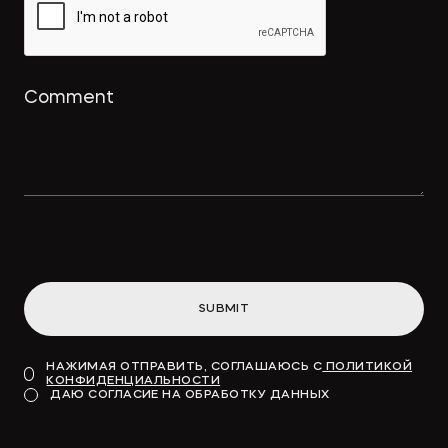
использование товарного знака и
охрана для реально оказанных
услуг
→
ПРАВО.РУ
Концессионные облигации
привлекут «длинные деньги» в
инфраструктуру
SUBMIT
→
ВДЕДОМОСТИ
НАЖИМАЯ ОТПРАВИТЬ, СОГЛАШАЮСЬ С
ПОЛИТИКОЙ
КОНФИДЕНЦИАЛЬНОСТИ
Модель для финансирования
ДАЮ СОГЛАСИЕ НА ОБРАБОТКУ ДАННЫХ