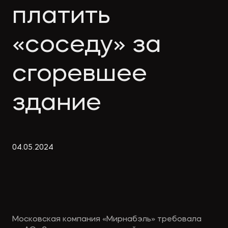
Экологическое
Фина
платить
право
Useful
банко
materials
«соседу» за
сгоревшее
Articles
здание
04
.
05
.
2024
Московская компания «Мирнабэль» требовала