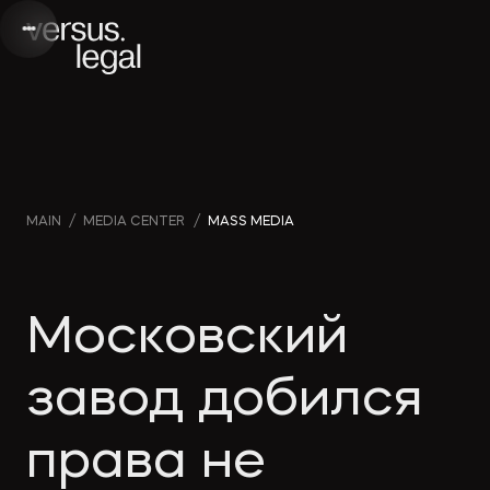
Интеллектуальная
Webinars
Инве
MAIN
/
MEDIA CENTER
/
MASS MEDIA
собственность
and videos
проек
Архитектура
Company
Корп
Московский
и проектирование
news
прав
завод добился
Банкротство
Media
Част
права не
publications