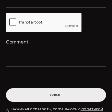
Интеллектуальный дайджест за
февраль: намерение на
использование товарного знака и
охрана для реально оказанных
услуг
→
ПРАВО.РУ
Концессионные облигации
привлекут «длинные деньги» в
инфраструктуру
SUBMIT
→
ВДЕДОМОСТИ
НАЖИМАЯ ОТПРАВИТЬ, СОГЛАШАЮСЬ С
ПОЛИТИКОЙ