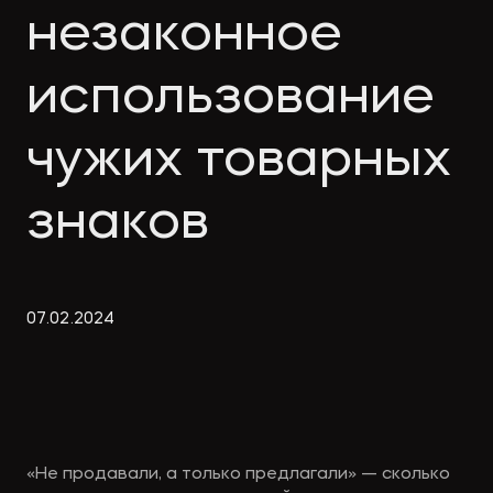
Экологическое
Фина
незаконное
право
Useful
банко
materials
использование
чужих товарных
Articles
знаков
07
.
02
.
2024
«Не продавали, а только предлагали» — сколько