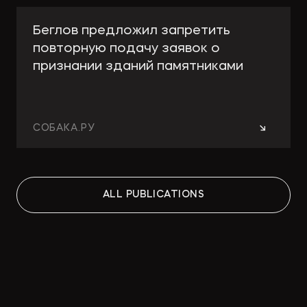
Беглов предложил запретить
повторную подачу заявок о
признании зданий памятниками
→
СОБАКА.РУ
Работа над ошибками: какие
ALL PUBLICATIONS
изменения принесут поправки в
КРТ для девелоперов и
собственников
→
СТРОИТЕЛЬНАЯ ГАЗЕТА