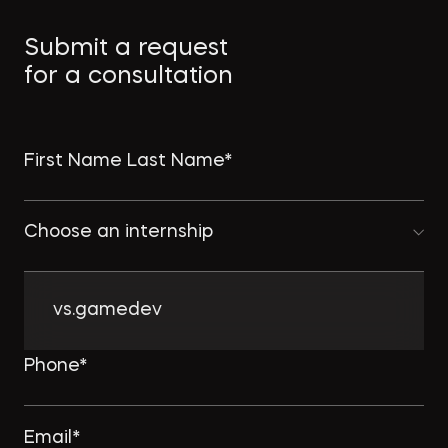
Как защитить интеллектуальную
Submit a request
собственность в странах MENA
for a consultation
→
ПРАВО.РУ
Choose an internship
Комплексному развитию
территорий придадут ускорение:
Минстрой совершенствует
vs.gamedev
комплексную застройку
→
NSP.RU