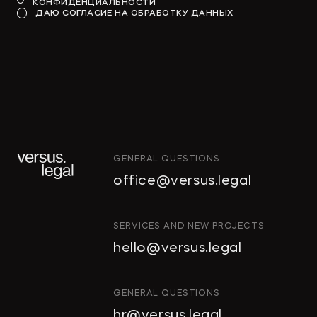
КОНФИДЕНЦИАЛЬНОСТИ
Модель для финансирования
ДАЮ СОГЛАСИЕ НА ОБРАБОТКУ ДАННЫХ
→
КОММЕРСАНТЪ
GENERAL QUESTIONS
"Тропические фрукты" попросили
office@versus.legal
признать за ними право на склады
в Колпино
ИНТЕЛЛЕКТУАЛЬНАЯ
SERVICES AND NEW PROJECTS
СОБСТВЕННОСТЬ
hello@versus.legal
ИНВЕСТИЦИОННЫЕ
→
ДЕЛОВОЙ ПЕТЕРБУРГ
ПРОЕКТЫ И ГЧП
СТРОИТЕЛЬСТВО
GENERAL QUESTIONS
И НЕДВИЖИМОСТЬ
hr@versus.legal