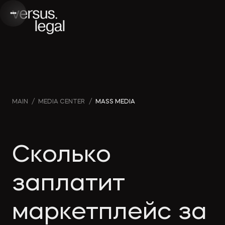
Интеллектуальная
Webinars
Инве
MAIN
/
MEDIA CENTER
/
MASS MEDIA
собственность
and videos
проек
Архитектура
Company
Корп
Сколько
и проектирование
news
прав
заплатит
Банкротство
Media
Част
маркетплейс за
publications