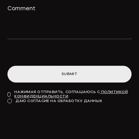
→
ПРАВО.РУ
Концессионные облигации
привлекут «длинные деньги» в
инфраструктуру
SUBMIT
→
ВДЕДОМОСТИ
НАЖИМАЯ ОТПРАВИТЬ, СОГЛАШАЮСЬ С
ПОЛИТИКОЙ
КОНФИДЕНЦИАЛЬНОСТИ
Модель для финансирования
ДАЮ СОГЛАСИЕ НА ОБРАБОТКУ ДАННЫХ