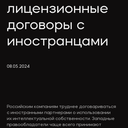
Экологическое
Фина
лицензионные
право
Useful
банко
materials
договоры с
иностранцами
Articles
08
.
05
.
2024
Российским компаниям труднее договариваться
с иностранными партнерами о использовании
их интеллектуальной собственности. Западные
правообладатели чаще всего принимают