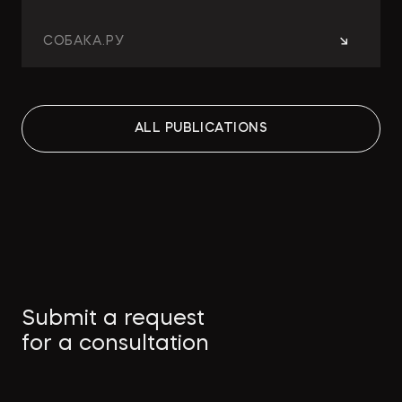
→
СОБАКА.РУ
Работа над ошибками: какие
ALL PUBLICATIONS
изменения принесут поправки в
КРТ для девелоперов и
собственников
→
СТРОИТЕЛЬНАЯ ГАЗЕТА
Как защитить интеллектуальную
Submit a request
собственность в странах MENA
for a consultation