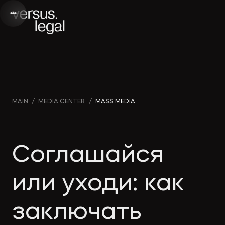
Интеллектуальная
Webinars
Инве
MAIN
/
MEDIA CENTER
/
MASS MEDIA
собственность
and videos
проек
Архитектура
Company
Корп
Соглашайся
и проектирование
news
прав
или уходи: как
Банкротство
Media
Част
заключать
publications