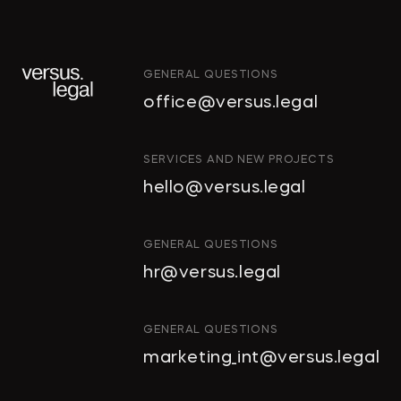
→
КОММЕРСАНТЪ
GENERAL QUESTIONS
"Тропические фрукты" попросили
office@versus.legal
признать за ними право на склады
в Колпино
ИНТЕЛЛЕКТУАЛЬНАЯ
SERVICES AND NEW PROJECTS
СОБСТВЕННОСТЬ
hello@versus.legal
ИНВЕСТИЦИОННЫЕ
→
ДЕЛОВОЙ ПЕТЕРБУРГ
ПРОЕКТЫ И ГЧП
СТРОИТЕЛЬСТВО
GENERAL QUESTIONS
И НЕДВИЖИМОСТЬ
hr@versus.legal
Проверять участок перед сделкой
АРХИТЕКТУРА
И ПРОЕКТИРОВАНИЕ
нужно особенно тщательно
КОРПОРАТИВНОЕ ПРАВО И
GENERAL QUESTIONS
M&A
marketing_int@versus.legal
РАЗРЕШЕНИЕ СПОРОВ
БАНКРОТСТВО