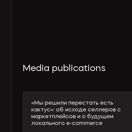
Media publications
«Мы решили перестать есть
кактус»: об исходе селлеров с
маркетплейсов и о будущем
локального e-сommerce
Еще пять-шесть лет назад маркетплейсы обещали