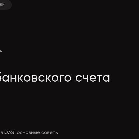
EN
EN
A
анковского счета
 в ОАЭ: основные советы