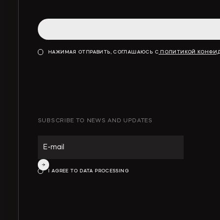
НАЖИМАЯ ОТПРАВИТЬ, СОГЛАШАЮСЬ С
ПОЛИТИКОЙ КОНФИ
SUBSCRIBE TO NEWS AND UPDATES
ИНТЕЛЛЕКТУАЛЬНАЯ СОБСТВЕННОСТЬ
ИНВЕСТИЦИОННЫЕ ПРОЕКТЫ И ГЧП
I AGREE TO DATA PROCESSING
СТРОИТЕЛЬСТВО И НЕДВИЖИМОСТЬ
АРХИТЕКТУРА И ПРОЕКТИРОВАНИЕ
КОРПОРАТИВНОЕ ПРАВО И M&A
РАЗРЕШЕНИЕ СПОРОВ