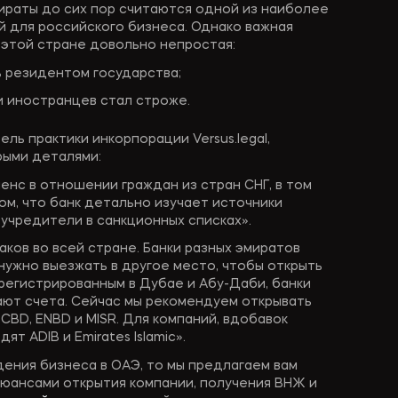
раты до сих пор считаются одной из наиболее
 для российского бизнеса. Однако важная
 этой стране довольно непростая:
 резидентом государства;
 иностранцев стал строже.
ль практики инкорпорации Versus.legal,
рыми деталями:
енс в отношении граждан из стран СНГ, в том
том, что банк детально изучает источники
 учредители в санкционных списках».
ков во всей стране. Банки разных эмиратов
нужно выезжать в другое место, чтобы открыть
арегистрированным в Дубае и Абу-Даби, банки
ают счета. Сейчас мы рекомендуем открывать
 CBD, ENBD и MISR. Для компаний, вдобавок
т ADIB и Emirates Islamic».
дения бизнеса в ОАЭ, то мы предлагаем вам
юансами открытия компании, получения ВНЖ и