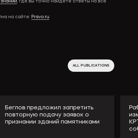
 знаний
, где вы точно найдете ответы на все
пна на сайте:
Pravo.ru
ALL PUBLICATIONS
Беглов предложил запретить
Ра
повторную подачу заявок о
из
признании зданий памятниками
КР
со
Губернатор Петербурга Александр Беглов
Комп