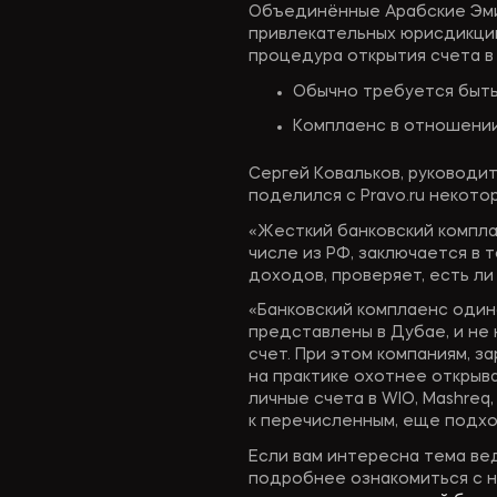
Объединённые Арабские Эми
привлекательных юрисдикций
процедура открытия счета в
Обычно требуется быть
Комплаенс в отношении
Сергей Ковальков, руководите
поделился с Pravo.ru некото
«Жесткий банковский компла
числе из РФ, заключается в 
доходов, проверяет, есть ли
«Банковский комплаенс одина
представлены в Дубае, и не 
счет. При этом компаниям, з
на практике охотнее открыв
личные счета в WIO, Mashreq,
к перечисленным, еще подходя
Если вам интересна тема ве
подробнее ознакомиться с н