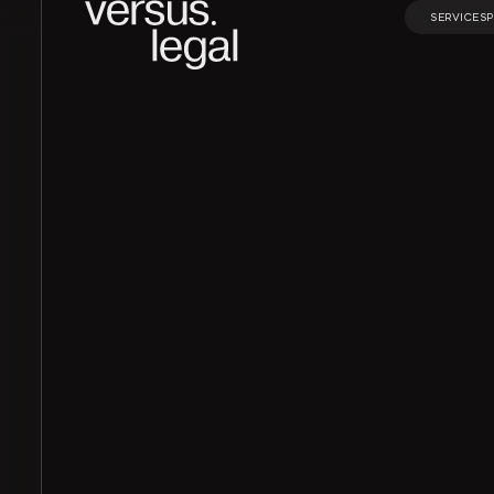
SERVICES
SERVICES
Интеллектуальная
Инвестицио
собственность
проекты и Г
Архитектура
Корпорати
и проектирование
право и M&A
Банкротство
Частные кл
Экологическое
Финансовое
право
банковское
право