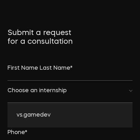
→
СТРОИТЕЛЬНАЯ ГАЗЕТА
Как защитить интеллектуальную
Submit a request
собственность в странах MENA
for a consultation
→
ПРАВО.РУ
Choose an internship
Комплексному развитию
территорий придадут ускорение:
Минстрой совершенствует
vs.gamedev
комплексную застройку