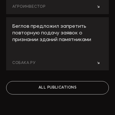
→
АГРОИНВЕСТОР
Беглов предложил запретить
повторную подачу заявок о
признании зданий памятниками
→
СОБАКА.РУ
Работа над ошибками: какие
ALL PUBLICATIONS
изменения принесут поправки в
КРТ для девелоперов и
собственников