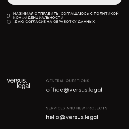
НАЖИМАЯ ОТПРАВИТЬ, СОГЛАШАЮСЬ С
ПОЛИТИКОЙ
КОНФИДЕНЦИАЛЬНОСТИ
Модель для финансирования
ДАЮ СОГЛАСИЕ НА ОБРАБОТКУ ДАННЫХ
→
КОММЕРСАНТЪ
GENERAL QUESTIONS
"Тропические фрукты" попросили
office@versus.legal
признать за ними право на склады
в Колпино
ИНТЕЛЛЕКТУАЛЬНАЯ
SERVICES AND NEW PROJECTS
СОБСТВЕННОСТЬ
hello@versus.legal
ИНВЕСТИЦИОННЫЕ
→
ДЕЛОВОЙ ПЕТЕРБУРГ
ПРОЕКТЫ И ГЧП