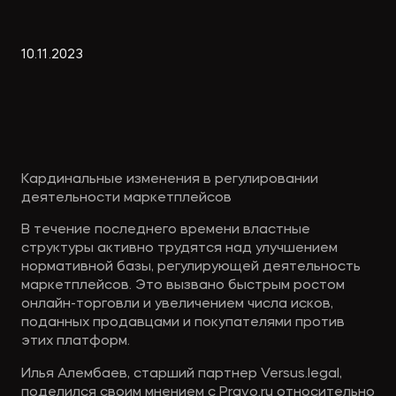
Экологическое
Фина
право
Useful
банко
10
.
11
.
2023
materials
Articles
Кардинальные изменения в регулировании
деятельности маркетплейсов
В течение последнего времени властные
структуры активно трудятся над улучшением
нормативной базы, регулирующей деятельность
маркетплейсов. Это вызвано быстрым ростом
онлайн-торговли и увеличением числа исков,
поданных продавцами и покупателями против
этих платформ.
Илья Алембаев, старший партнер Versus.legal,
поделился своим мнением с Pravo.ru относительно