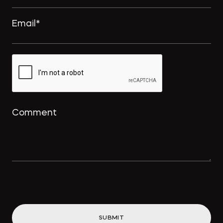
→
NSP.RU
Интеллектуальный дайджест за
февраль: намерение на
использование товарного знака и
охрана для реально оказанных
услуг
→
ПРАВО.РУ
Концессионные облигации
привлекут «длинные деньги» в
инфраструктуру
SUBMIT
→
ВДЕДОМОСТИ