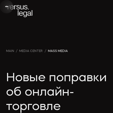
Интеллектуальная
Webinars
Инве
MAIN
/
MEDIA CENTER
/
MASS MEDIA
собственность
and videos
проек
Архитектура
Company
Корп
Новые поправки
и проектирование
news
прав
об онлайн-
Банкротство
Media
Част
торговле
publications